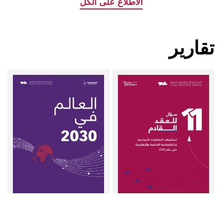
الاطلاع على الكل
تقارير
١١ سؤال للعقد القادم
الـعـالـم فـي 2030